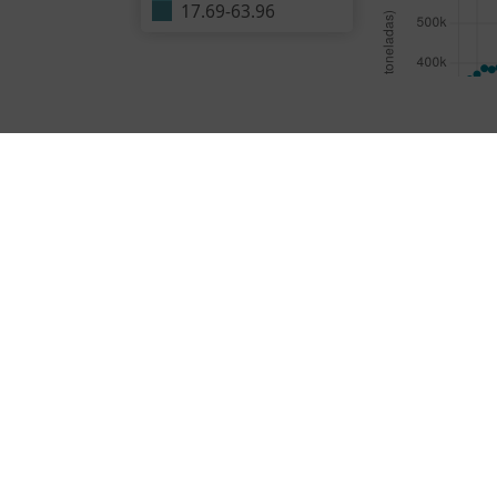
17.69
-
63.96
Perfor
(PISA4
+57 
www.alliancebioversityciat.org
AR, una
alli
www.flar.org
uro con
www.cgiar.org