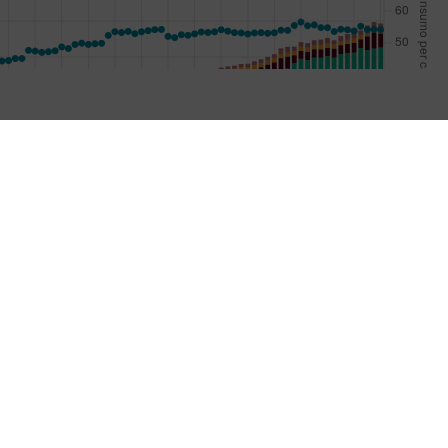
mance, Innovation and Strategic Analysis for Impact
Impact)
(602) 445 0000
ance-dm@cgiar.org