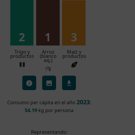
2
1
3
Trigo y
Arroz
Maíz y
productos
(blanco
productos
eq.)
2023
Consumo per cápita en el año
:
54.19
kg por persona
Representando: