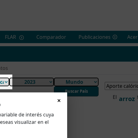
FLAR
Comparador
Publicaciones
Acer
tos
Buscar País
El
arroz
o
variable de interés cuya
eseas visualizar en el