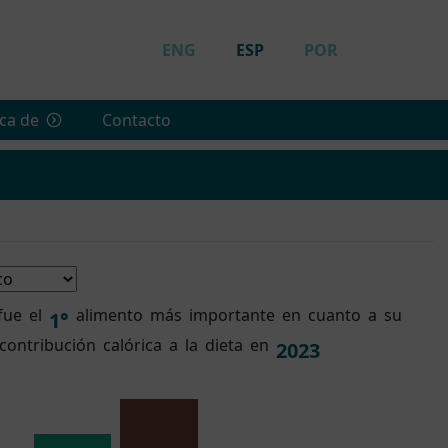
ENG
ESP
POR
ca de
Contacto
fue
el
alimento
más
importante
en
cuanto
a
su
1°
contribución
calórica
a
la
dieta
en
2023