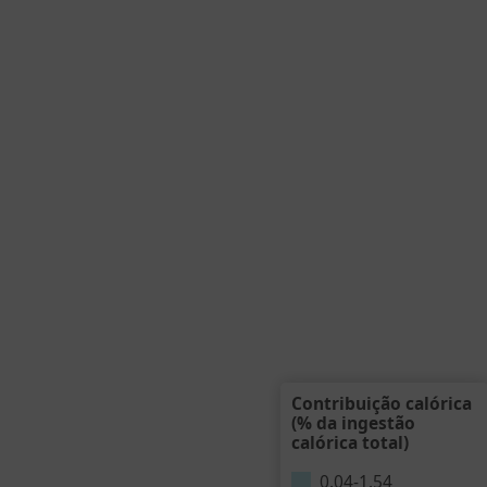
Contribuição calórica
(% da ingestão
calórica total)
0.04
-
1.54