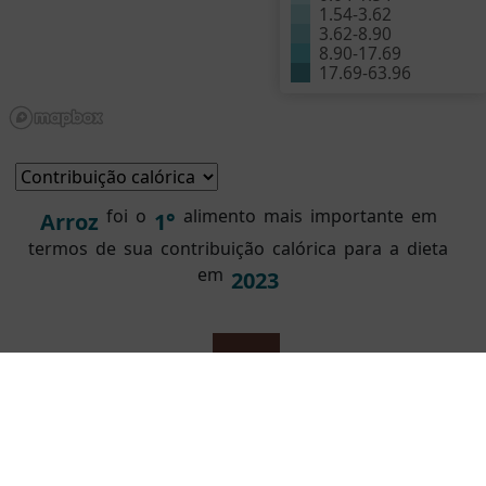
1.54
-
3.62
3.62
-
8.90
8.90
-
17.69
17.69
-
63.96
foi
o
alimento
mais
importante
em
Arroz
1°
termos
de
sua
contribuição
calórica
para
a
dieta
em
2023