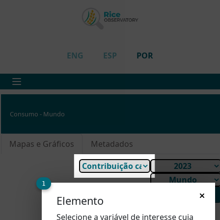
ENG
ESP
POR
Consumo - Mundo
Mapas e Gráficos
Metadados
1
Pesquiçar País
Elemento
Selecione a variável de interesse cuja