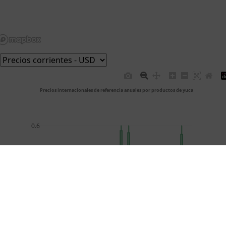
 Precios internacionales de referencia anuales por productos de yuca
0.6
0.5
0.4
USD/Kg
0.3