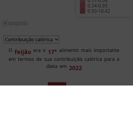
0.17
-
0.34
0.34
-
0.93
0.93
-
10.42
O
era
o
alimento
mais
importante
feijão
17°
em
termos
de
sua
contribuição
calórica
para
a
dieta
em
2022