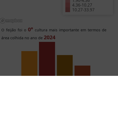
1.90
-
4.36
4.36
-
10.27
10.27
-
33.97
0°
O feijão foi o
cultura mais importante em termos de
2024
área colhida no ano de
2
1
3
7
Sorgo
Milho
Mandioca
Feijão,
seco