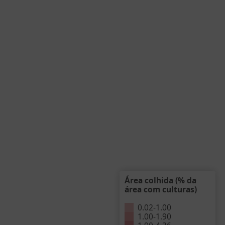
Área colhida (% da
área com culturas)
0.02
-
1.00
1.00
-
1.90