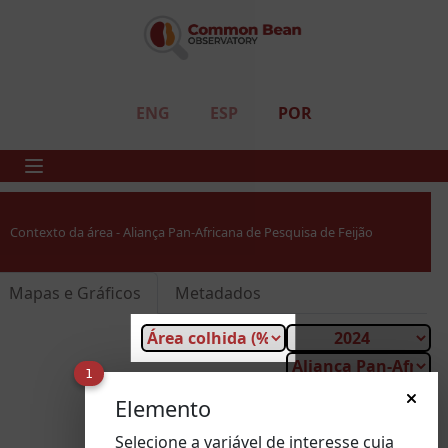
ENG
ESP
POR
Contexto da área - Aliança Pan-Africana de Pesquisa de Feijão
Mapas e Gráficos
Metadados
1
Procurar país
Elemento
Selecione a variável de interesse cuja