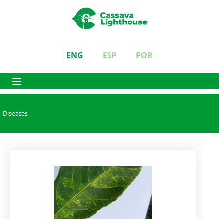
ENG
ESP
POR
Diseases