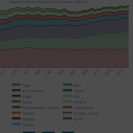
hada de arroz en relación a otros cereales - Mundo
1971
1976
1981
1986
1991
1996
2001
2006
2011
2016
2021
Trigo
Maiz
Arroz, cascara
Cebada
Sorgo
Mijo
Avena
Centeno
Trigo sarraceno, alforfon
Cereales nep
Triticale
Cereales, mezcla
Digitaria
Alpiste
Quinua