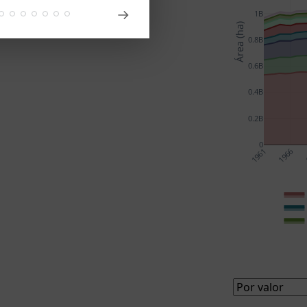
1B
Área (ha)
0.8B
0.6B
0.4B
0.2B
0
1961
1966