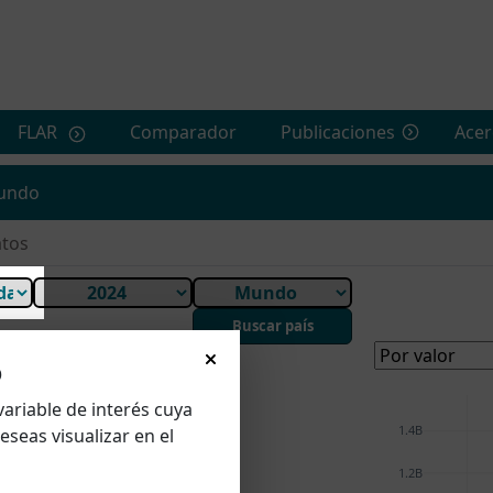
FLAR
Comparador
Publicaciones
Acer
Mundo
tos
Buscar país
o
variable de interés cuya
1.4B
eseas visualizar en el
1.2B