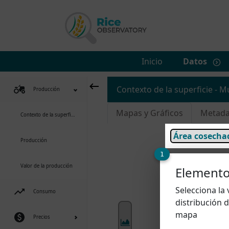
Inicio
Datos
Contexto de la superficie - 
Producción
Mapas y Gráficos
Metada
Contexto de la superficie
Producción
1
Valor de la producción
Element
Selecciona la 
Consumo
distribución d
mapa
Precios