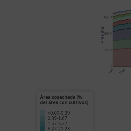
600M
Área (ha)
400M
200M
0
1961
1966
Área cosechada (%
del área con cultivos)
>
0.00
-
0.39
0.39
-
1.67
1.67
-
5.27
5.27
-
21.23