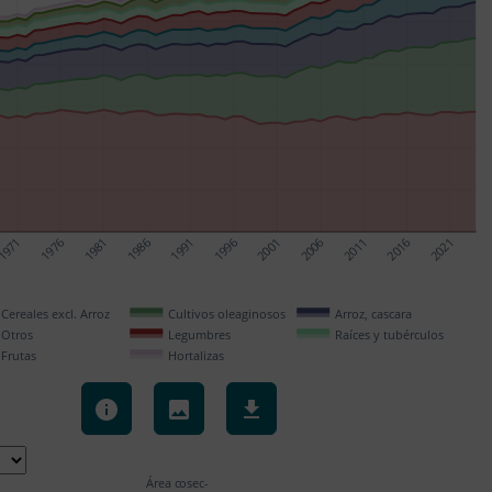
1971
1976
1981
1986
1991
1996
2001
2006
2011
2016
2021
Cereales excl. Arroz
Cultivos oleaginosos
Arroz, cascara
Otros
Legumbres
Raíces y tubérculos
Frutas
Hortalizas
Área cosec- 