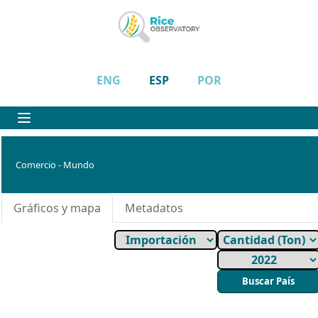
ENG
ESP
POR
Comercio - Mundo
Gráficos y mapa
Metadatos
Buscar País