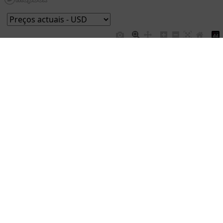
 Preços de referência internacionais anuais por tipo de arroz
1.2
1
0.8
USD/Kg
0.6
0.4
0.2