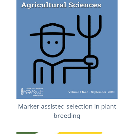
Marker assisted selection in plant
breeding